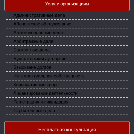
Услуги организациям
Административные дела
Абонентское обслуживание
Антимонопольные дела
Арбитражные дела
Банкротные дела
Бухгалтерский аутсорсинг
Взыскание долгов
Интеллектуальная собственность
Корпоративные споры
Лицензирование деятельности
Регистрация и ликвидация
Строительные дела
Бесплатная консультация