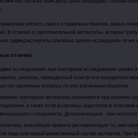
еским обстоятельствам дела. Цель процедуры - полная объ
.
правильно уяснить смысл и правовые понятия, важно пони
ий. В отличие от дополнительной экспертизы, которая треб
ная судмедэкспертиза призвана заново исследовать те же о
ные отличия:
дмет исследования: при повторном исследовании заново и
ументы, анализы, проведенный осмотр или освидетельство
ые поставленные вопросы по уже изученным объектам.
ования: повторная экспертиза назначается при наличии 
ледовании, а также если выявлены недостатки в описании 
воначального специалиста. Дополнительная - при неполнот
олнитель: важнейшее правило регламентирует то, кем прои
гое лицо или новый комиссионный состав экспертов. При 