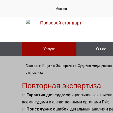
Москва
Услуги
О нас
Главная
»
Услуги
»
Экспертизы
»
Судебно-медицинская 
экспертиза
Повторная экспертиза
✅
Гарантия для суда
: официальное заключени
всеми судами и следственными органами РФ;
✅
Поиск чужих ошибок
: детальный анализ и 