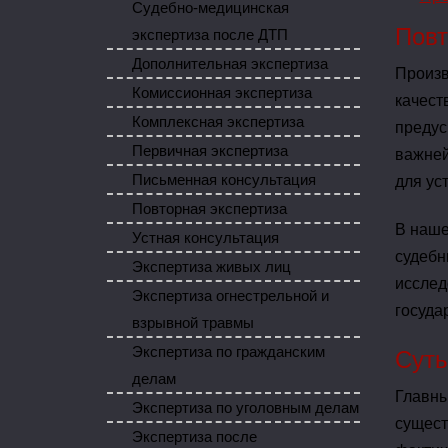
Судебно-медицинская
Повт
экспертиза после ДТП
Дополнительная экспертиза
Произв
Комиссионная экспертиза
качест
Комплексная экспертиза
предус
Первичная экспертиза
важней
Письменная консультация
для ус
Повторная экспертиза
В наше
Устная консультация
судебн
Экспертиза живых лиц
исслед
Экспертиза огнестрельной и
госуда
взрывной травмы
Экспертиза по гражданским
Суть
делам
Главны
Экспертиза по уголовным делам
сущест
Экспертиза после