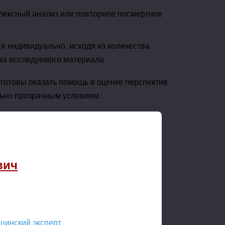
плексный анализ или повторное посмертное
я индивидуально, исходя из количества
ма исследуемого материала.
 готовы оказать помощь в оценке перспектив
льно прозрачным условиям.
вич
ицинский эксперт