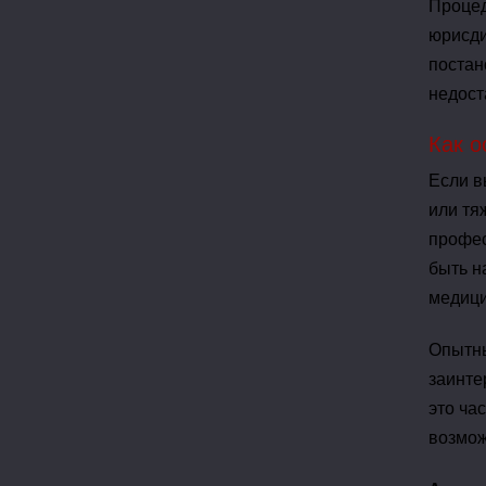
Процед
юрисди
постан
недост
Как о
Если в
или тя
профес
быть н
медици
Опытны
заинте
это ча
возмож