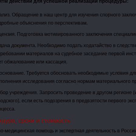
итм действий для успешной реализации процедуры:
ализ. Обращение в наш центр для изучения спорного заключ
дробные объяснения по перспективам.
цензия. Подготовка мотивированного заключения специалис
дача документа. Необходимо подать ходатайство в следстве
требовании материалов на судебное заседание первой инст
ет обжалование или кассация.
основание. Требуется обосновать необходимые условия дл
полнения исследования согласно нормам материального п
бор учреждения. Запросить проведение в другом регионе (и
родского), если есть подозрения в предвзятости первого эк
оцесса.
дура, сроки и стоимость
о-медицинская помощь и экспертная деятельность в Росси