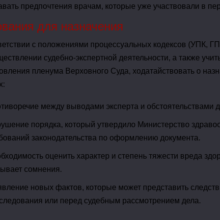
авать предпочтения врачам, которые уже участвовали в пе
вания для назначения
ветствии с положениями процессуальных кодексов (УПК, 
ществлении судебно-экспертной деятельности, а также учи
овления пленума Верховного Суда, ходатайствовать о наз
х:
тиворечие между выводами эксперта и обстоятельствами д
ушение порядка, который утвердило Министерство здравоо
бований законодательства по оформлению документа.
бходимость оценить характер и степень тяжести вреда здо
ывает сомнения.
вление новых фактов, которые может представить следстви
следования или перед судебным рассмотрением дела.