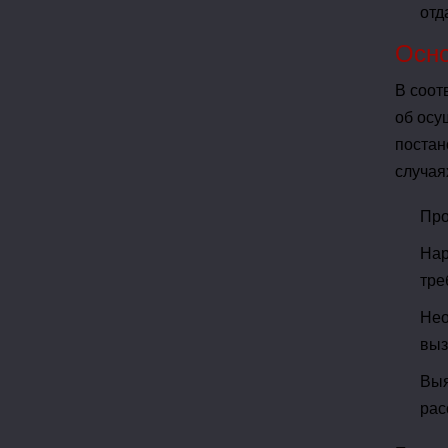
отд
Осно
В соот
об осу
постан
случая
Про
Нар
тре
Нео
выз
Выя
рас