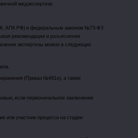
рвичной медэкспертизе.
ГПК, АПК РФ) и федеральным законом №73-ФЗ
тывая рекомендации и разъяснения
начении экспертизы можно в следующих
ела.
хранения (Приказ №491н), а также
ровью, если первоначальное заключение
е или участник процесса на стадии