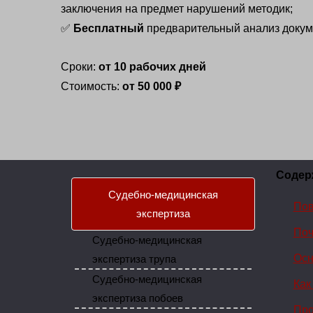
заключения на предмет нарушений методик;
✅
Бесплатный
предварительный анализ докум
Сроки:
от 10 рабочих дней
Стоимость:
от 50 000 ₽
Содер
Судебно-медицинская
Пов
экспертиза
Поч
Судебно-медицинская
Осн
экспертиза трупа
Судебно-медицинская
Как
экспертиза побоев
Про