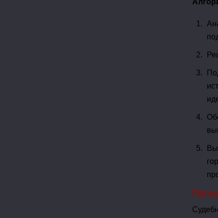
Алгор
Ан
по
Ре
По
ис
ид
Об
вы
Вы
го
пр
Проце
Судебн