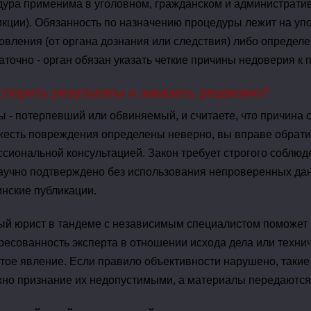
ура применима в уголовном, гражданском и административ
кции). Обязанность по назначению процедуры лежит на у
овления (от органа дознания или следствия) либо определе
аточно - орган обязан указать четкие причины недоверия к
спорить результаты и заказать рецензию?
ы - потерпевший или обвиняемый, и считаете, что причина 
жесть повреждения определены неверно, вы вправе обрати
сиональной консультацией. Закон требует строгого соблю
аучно подтверждено без использования непроверенных да
нские публикации.
й юрист в тандеме с независимым специалистом поможет ра
ресованность эксперта в отношении исхода дела или технич
стое явление. Если правило объективности нарушено, такие
но признание их недопустимыми, а материалы передаются 