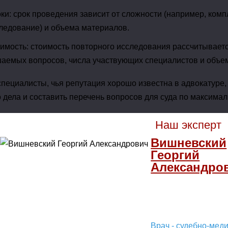
ки: срок проведения зависит от сложности (например, ком
ледование) и объема материалов.
имость: стоимость повторного исследования рассчитываетс
аемых вопросов, числа участвующих специалистов и объе
пециалисты, чья репутация хорошо известна в адвокатуре,
 дела и составить перечень вопросов для суда по максима
Наш эксперт
Вишневский
Георгий
Александро
Врач - судебно-мед