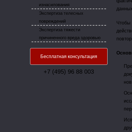
фактич
изнасилования
данных
Экспертиза телесных
повреждений
Чтобы 
Экспертиза тяжести
действ
причиненного вреда здоровью
повтор
Основ
Бесплатная консультация
Пре
+7 (495) 96 88 003
док
нов
Осн
исс
пер
Исп
дру